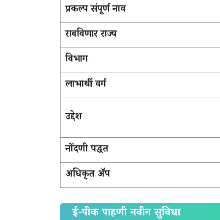
प्रकल्प संपूर्ण नाव
राबविणार राज्य
विभाग
लाभार्थी वर्ग
उद्देश
नोंदणी पद्धत
अधिकृत ॲप
ई-पीक पाहणी नवीन सुविधा