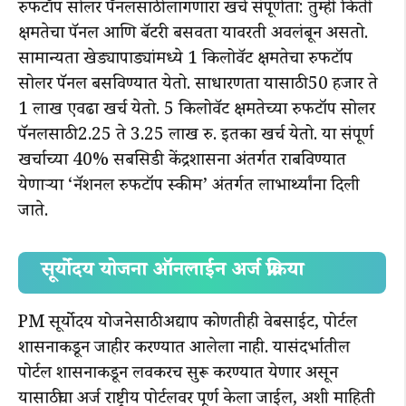
रुफटॉप सोलर पॅनलसाठी लागणारा खर्च संपूर्णता: तुम्ही किती
क्षमतेचा पॅनल आणि बॅटरी बसवता यावरती अवलंबून असतो.
सामान्यता खेड्यापाड्यांमध्ये 1 किलोवॅट क्षमतेचा रुफटॉप
सोलर पॅनल बसविण्यात येतो. साधारणता यासाठी 50 हजार ते
1 लाख एवढा खर्च येतो. 5 किलोवॅट क्षमतेच्या रुफटॉप सोलर
पॅनलसाठी 2.25 ते 3.25 लाख रु. इतका खर्च येतो. या संपूर्ण
खर्चाच्या 40% सबसिडी केंद्रशासना अंतर्गत राबविण्यात
येणाऱ्या ‘नॅशनल रुफटॉप स्कीम’ अंतर्गत लाभार्थ्यांना दिली
जाते.
सूर्योदय योजना ऑनलाईन अर्ज प्रक्रिया
PM सूर्योदय योजनेसाठी अद्याप कोणतीही वेबसाईट, पोर्टल
शासनाकडून जाहीर करण्यात आलेला नाही. यासंदर्भातील
पोर्टल शासनाकडून लवकरच सुरू करण्यात येणार असून
यासाठीचा अर्ज राष्ट्रीय पोर्टलवर पूर्ण केला जाईल, अशी माहिती