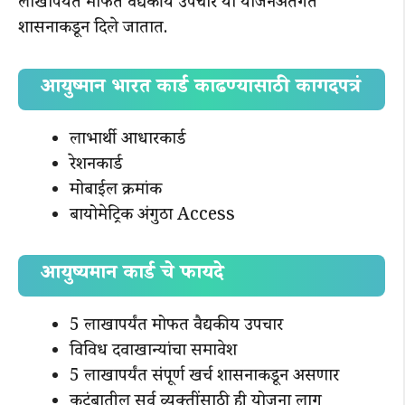
लाखापर्यंत मोफत वैद्यकीय उपचार या योजनेअंतर्गत
शासनाकडून दिले जातात.
आयुष्मान भारत कार्ड काढण्यासाठी कागदपत्रं
लाभार्थी आधारकार्ड
रेशनकार्ड
मोबाईल क्रमांक
बायोमेट्रिक अंगुठा Access
आयुष्यमान कार्ड चे फायदे
5 लाखापर्यंत मोफत वैद्यकीय उपचार
विविध दवाखान्यांचा समावेश
5 लाखापर्यंत संपूर्ण खर्च शासनाकडून असणार
कुटुंबातील सर्व व्यक्तींसाठी ही योजना लागू