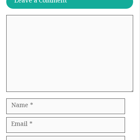
Leave a Comment
Comment
Name
Email
Website