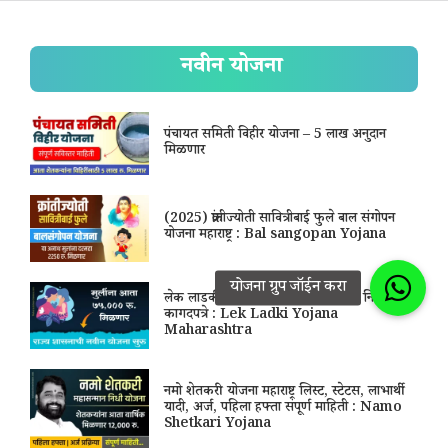
नवीन योजना
पंचायत समिती विहीर योजना – 5 लाख अनुदान
मिळणार
(2025) क्रांतीज्योती सावित्रीबाई फुले बाल संगोपन
योजना महाराष्ट्र : Bal sangopan Yojana
लेक लाडकी योजना माहिती, अर्ज, शासन निर्णय,
कागदपत्रे : Lek Ladki Yojana
Maharashtra
नमो शेतकरी योजना महाराष्ट्र लिस्ट, स्टेटस, लाभार्थी
यादी, अर्ज, पहिला हफ्ता संपूर्ण माहिती : Namo
Shetkari Yojana