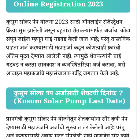
Online Registration 2023
कुसुम सोलर पंप योजना 2023 साठी ऑनलाईन रजिस्ट्रेशन
प्रक्रिया सुरू झालेली असून बहुतांश शेतकऱ्यांमार्फत अर्जाचा कोटा
संपून जाईल म्हणून घाई गडबड केली जात आहे; परंतु वास्तविक
पाहता अर्ज करण्यासाठी महाऊर्जा कडून कोणत्याही प्रकारची
अंतिम मुदत देण्यात आलेली नाही. त्यामुळे शेतकऱ्यांनी घाई
गडबड न करता सावकाश व व्यवस्थितरित्या अर्ज करावा, असे
आवाहन महाऊर्जाचे महासंचालक रवींद्र जगताप केले आहे.
कुसुम सोलर पंप अर्जासाठी शेवटची दिनांक ?
(Kusum Solar Pump Last Date)
प्रधानमंत्री कुसुम सोलर पंप योजनेतून शेतकऱ्यांना सौर कृषी पंप
देण्यासाठी महाऊर्जाने अर्जाची सुरुवात तर केलेली आहे; परंतु
अर्ज करण्यासाठी अद्याप मुदत संपलेली नाही म्हणजेच सौर कृषी